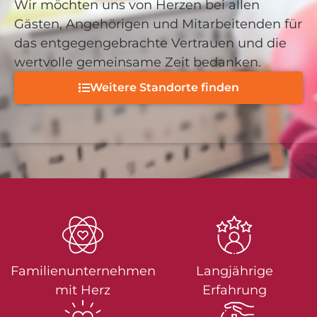
Wir möchten uns von Herzen bei allen
Gästen, Angehörigen und Mitarbeitenden für
das entgegengebrachte Vertrauen und die
wertvolle gemeinsame Zeit bedanken.
Weitere Standorte finden
Familienunter­nehmen
Langjährige
mit Herz
Erfahrung