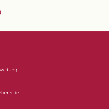
)
rwaltung
berei.de