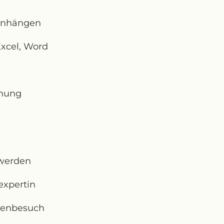
enhängen
xcel, Word
hnung
u werden
expertin
rtenbesuch