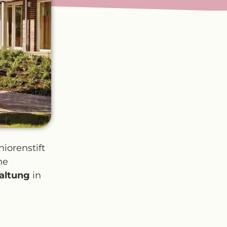
niorenstift
ne
altung
in