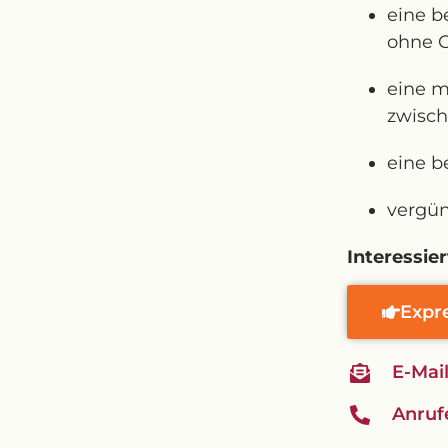
eine b
ohne 
eine m
zwisch
eine b
vergün
Interessier
Expr
E-Mai
Anruf