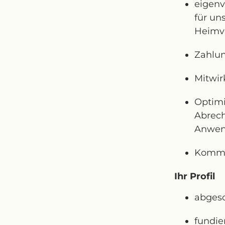
eigenv
für un
Heimve
Zahlu
Mitwi
Optimi
Abrec
Anwe
Kommun
Ihr Profil
abges
fundie