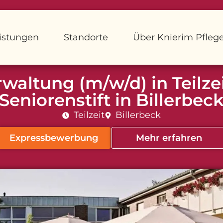
istungen
Standorte
Über Knierim Pfleg
altung (m/w/d) in Teilzei
Seniorenstift in Billerbec
Teilzeit
Billerbeck
Expressbewerbung
Mehr erfahren