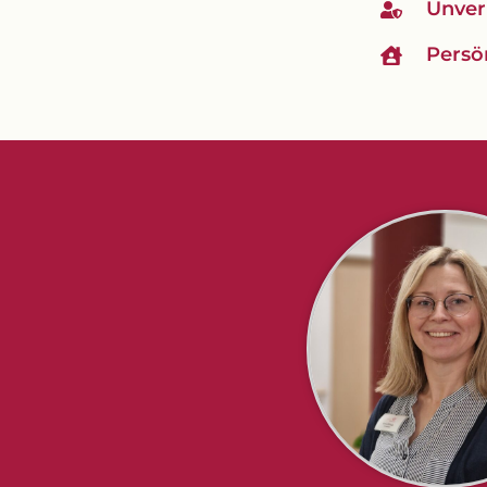
Unver
Persö