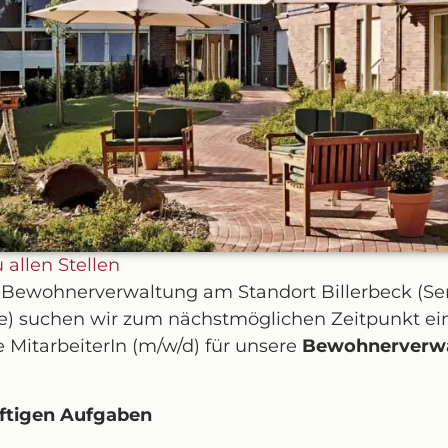
 allen Stellen
 Bewohnerverwaltung am Standort
Billerbeck
(Se
e)
suchen
wir zum nächstmöglichen
Zeitpunkt
ei
te
MitarbeiterI
n
(m/w/d)
für
unsere
Bewohnerverw
nftigen Aufgaben