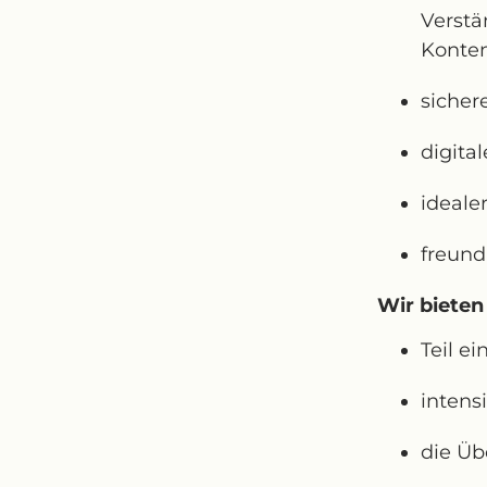
Verstä
Konte
sicher
digita
ideale
freund
Wir bieten
Teil e
intens
die Üb